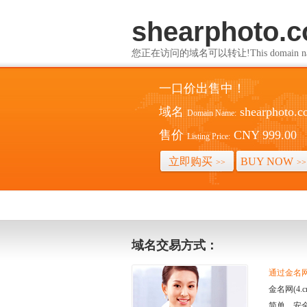
shearphoto.
您正在访问的域名可以转让!This domain name i
一口价出售中！
域名
shearphoto.
Domain Name:
售价
CNY 999.00
Listing Price:
立即购买
BUY NOW
>>
>>
域名交易方式：
通过金名网(
金名网(4
简单、安