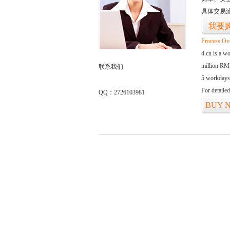
具体交易
我要
Process Ov
4.cn is a w
million RMB
联系我们
5 workdays
For detaile
QQ：2726103981
BUY 