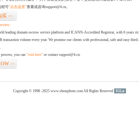
流程可
“点击这里”
查看或咨询support@4.cn。
购买
>>
erview:
orld leading domain escrow service platform and ICANN-Accredited Registrar, with 6 years ri
 transaction volume every year. We promise our clients with professional, safe and easy third-
.
d process, you can
“visit here”
or contact support@4.cn.
NOW
>>
Copyright © 1998 -2025 www.shearphoto.com All Rights Reserved
51La